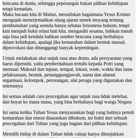
bencana di dunia, sehingga peperangan bukan pilihan kehidupan
tetapi kematian.
Maka bacaan kita di Matius, menuliskan bagaimana Yesus Kristus
mengajak menerjemahkan ulang ajaran nenek moyang tentang
pembunuhan yang semula hanya sebatas fenomena hukum, tetapi
kini menjadi bukti relasi hati kita, mengasihi sesama, bahkan marah
saja bisa jadi kendala bahkan sumber bencana yang berbahaya
dalam kehidupan, apalagi jika kemarahan dalam bentuk massal,
diprovokasi dan ditunggangi banyak kepentingan.
Untuk melakukan aksi unjuk rasa atau demo, ada persyaratan yang
harus dipenuhi, yaitu pemberitahuan tertulis kepada Polri yang
memuat: Maksud dan tujuan, tempat, lokasi, route, waktu dan lama
pelaksanaan, bentuk, penanggungjawab, nama dan alamat
organisasi, kelompok, perorangan, alat peraga yang digunakan dan
seterusnya
Ini semua adalah cara pencegahan agar unjuk rasa tidak melebar,
dan buyar ke mana mana, yang bisa berbahaya bagi warga Negara
Ini sama ketika Tuhan Yesus menyarankan bagi yang hatinya penuh
kemarahan dan emosi disarankan dihukum, ini bukti dari sebuah
pencegahan dari Tuhan yang juga bagian dari pilihan kehidupan.
Memilih hidup di dalam Tuhan tidak cukup hanya ditunjukkan