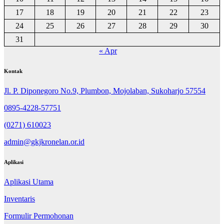
17
18
19
20
21
22
23
24
25
26
27
28
29
30
31
« Apr
Kontak
Jl. P. Diponegoro No.9, Plumbon, Mojolaban, Sukoharjo 57554
0895-4228-57751
(0271) 610023
admin@gkjkronelan.or.id
Aplikasi
Aplikasi Utama
Inventaris
Formulir Permohonan