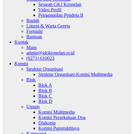
Sejarah GKJ Kronelan
Video Profil
Pemanggilan Pendeta II
Ibadah
Liturgi & Warta Gereja
Formulir
Bantuan
Kontak
Maps
admin@gkjkronelan.or.id
(0271) 610023
Komisi
Struktur Organisasi
Struktur Organisasi Komisi Multimedia
Blok
Blok A
Blok B
Blok C
Blok D
Umum
Komisi Multimedia
Komisi Persekutuan Doa
Diakonia
Komisi Pangruktilaya
Kategorial