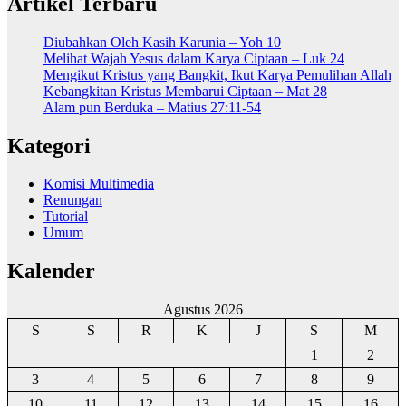
Artikel Terbaru
Diubahkan Oleh Kasih Karunia – Yoh 10
Melihat Wajah Yesus dalam Karya Ciptaan – Luk 24
Mengikut Kristus yang Bangkit, Ikut Karya Pemulihan Allah
Kebangkitan Kristus Membarui Ciptaan – Mat 28
Alam pun Berduka – Matius 27:11-54
Kategori
Komisi Multimedia
Renungan
Tutorial
Umum
Kalender
Agustus 2026
S
S
R
K
J
S
M
1
2
3
4
5
6
7
8
9
10
11
12
13
14
15
16