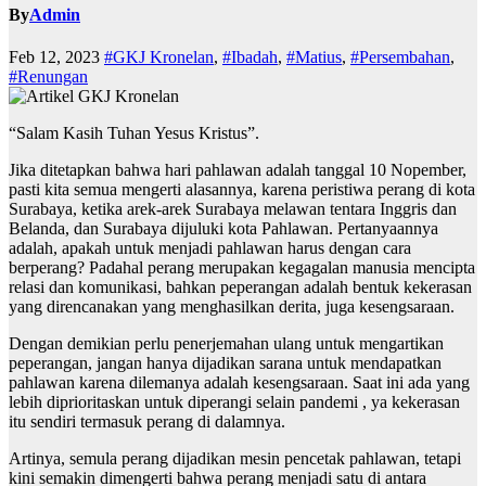
By
Admin
Feb 12, 2023
#GKJ Kronelan
,
#Ibadah
,
#Matius
,
#Persembahan
,
#Renungan
“Salam Kasih Tuhan Yesus Kristus”.
Jika ditetapkan bahwa hari pahlawan adalah tanggal 10 Nopember,
pasti kita semua mengerti alasannya, karena peristiwa perang di kota
Surabaya, ketika arek-arek Surabaya melawan tentara Inggris dan
Belanda, dan Surabaya dijuluki kota Pahlawan. Pertanyaannya
adalah, apakah untuk menjadi pahlawan harus dengan cara
berperang? Padahal perang merupakan kegagalan manusia mencipta
relasi dan komunikasi, bahkan peperangan adalah bentuk kekerasan
yang direncanakan yang menghasilkan derita, juga kesengsaraan.
Dengan demikian perlu penerjemahan ulang untuk mengartikan
peperangan, jangan hanya dijadikan sarana untuk mendapatkan
pahlawan karena dilemanya adalah kesengsaraan. Saat ini ada yang
lebih diprioritaskan untuk diperangi selain pandemi , ya kekerasan
itu sendiri termasuk perang di dalamnya.
Artinya, semula perang dijadikan mesin pencetak pahlawan, tetapi
kini semakin dimengerti bahwa perang menjadi satu di antara