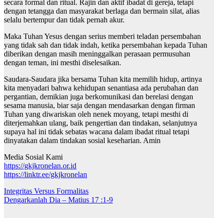
secara formal dan ritual. Rajin dan aktif ibadat di gereja, tetapi
dengan tetangga dan masyarakat berlaga dan bermain silat, alias
selalu bertempur dan tidak pernah akur.
Maka Tuhan Yesus dengan serius memberi teladan persembahan
yang tidak sah dan tidak indah, ketika persembahan kepada Tuhan
diberikan dengan masih meninggalkan perasaan permusuhan
dengan teman, ini mesthi diselesaikan.
Saudara-Saudara jika bersama Tuhan kita memilih hidup, artinya
kita menyadari bahwa kehidupan senantiasa ada perubahan dan
pergantian, demikian juga berkomunikasi dan berelasi dengan
sesama manusia, biar saja dengan mendasarkan dengan firman
Tuhan yang diwariskan oleh nenek moyang, tetapi mesthi di
diterjemahkan ulang, baik pengertian dan tindakan, selanjutnya
supaya hal ini tidak sebatas wacana dalam ibadat ritual tetapi
dinyatakan dalam tindakan sosial keseharian. Amin
Media Sosial Kami
https://gkjkronelan.or.id
https://linktr.ee/gkjkronelan
Navigasi
Integritas Versus Formalitas
Dengarkanlah Dia – Matius 17 :1-9
pos