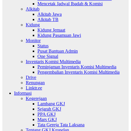
Mencetak Jadwal Ibadah & Komisi
Alkitab
Alkitab Jawa
Alkitab TB
Kidung
Kidung Jemaat
Kidung Pasamuan Jawi
Monitor
Status
Pusat Bantuan Admin
One Signal
Inventaris Komisi Multimedia
Peminjaman Inventaris Komisi Multimedia
Pengembalian Inventaris Komisi Multimedia
Drive
Renungan
Linktr.ee
Informasi
Kegerejaan
Lambang GKJ
Sejarah GKJ
PPA GKJ
Mars GKJ
Tata Gereja Tata Laksana
Tentang GKJ Kronelan