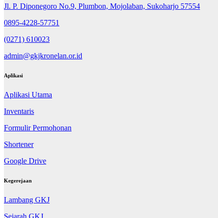
Jl. P. Diponegoro No.9, Plumbon, Mojolaban, Sukoharjo 57554
0895-4228-57751
(0271) 610023
admin@gkjkronelan.or.id
Aplikasi
Aplikasi Utama
Inventaris
Formulir Permohonan
Shortener
Google Drive
Kegerejaan
Lambang GKJ
Sejarah GKJ