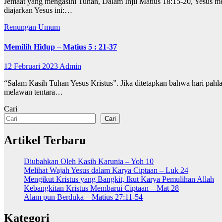
Jemaat yang mengasihi Tuhan, Dalam Injil Matius 18:15-20, Yesus m
diajarkan Yesus ini:…
Renungan
Umum
Memilih Hidup – Matius 5 : 21-37
12 Februari 2023
Admin
“Salam Kasih Tuhan Yesus Kristus”. Jika ditetapkan bahwa hari pahla
melawan tentara…
Cari
Cari
Artikel Terbaru
Diubahkan Oleh Kasih Karunia – Yoh 10
Melihat Wajah Yesus dalam Karya Ciptaan – Luk 24
Mengikut Kristus yang Bangkit, Ikut Karya Pemulihan Allah
Kebangkitan Kristus Membarui Ciptaan – Mat 28
Alam pun Berduka – Matius 27:11-54
Kategori