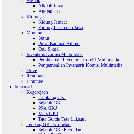
Alkitab
Alkitab Jawa
Alkitab TB
Kidung
Kidung Jemaat
Kidung Pasamuan Jawi
Monitor
Status
Pusat Bantuan Admin
One Signal
Inventaris Komisi Multimedia
Peminjaman Inventaris Komisi Multimedia
Pengembalian Inventaris Komisi Multimedia
Drive
Renungan
Linktr.ee
Informasi
Kegerejaan
Lambang GKJ
Sejarah GKJ
PPA GKJ
Mars GKJ
Tata Gereja Tata Laksana
Tentang GKJ Kronelan
Sejarah GKJ Kronelan