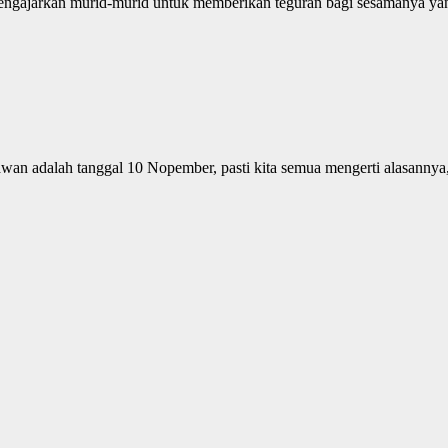
engajarkan murid-murid untuk memberikan teguran bagi sesamanya yang 
wan adalah tanggal 10 Nopember, pasti kita semua mengerti alasannya,