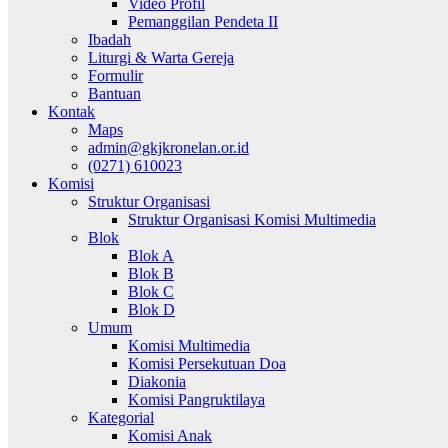
Video Profil
Pemanggilan Pendeta II
Ibadah
Liturgi & Warta Gereja
Formulir
Bantuan
Kontak
Maps
admin@gkjkronelan.or.id
(0271) 610023
Komisi
Struktur Organisasi
Struktur Organisasi Komisi Multimedia
Blok
Blok A
Blok B
Blok C
Blok D
Umum
Komisi Multimedia
Komisi Persekutuan Doa
Diakonia
Komisi Pangruktilaya
Kategorial
Komisi Anak