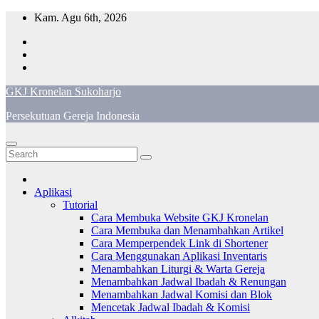
Skip
Kam. Agu 6th, 2026
to
content
GKJ Kronelan Sukoharjo
Persekutuan Gereja Indonesia
Aplikasi
Tutorial
Cara Membuka Website GKJ Kronelan
Cara Membuka dan Menambahkan Artikel
Cara Memperpendek Link di Shortener
Cara Menggunakan Aplikasi Inventaris
Menambahkan Liturgi & Warta Gereja
Menambahkan Jadwal Ibadah & Renungan
Menambahkan Jadwal Komisi dan Blok
Mencetak Jadwal Ibadah & Komisi