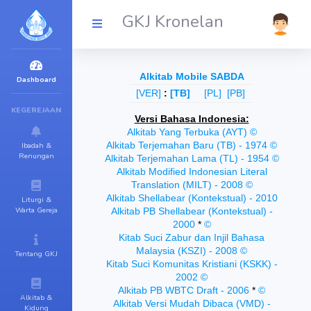
GKJ Kronelan
Dashboard
KEGEREJAAN
Ibadah &
Renungan
Liturgi &
Warta Gereja
Tentang GKJ
Alkitab &
Kidung