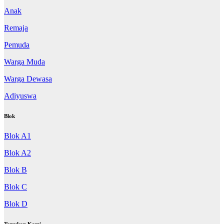
Anak
Remaja
Pemuda
Warga Muda
Warga Dewasa
Adiyuswa
Blok
Blok A1
Blok A2
Blok B
Blok C
Blok D
Temukan Kami