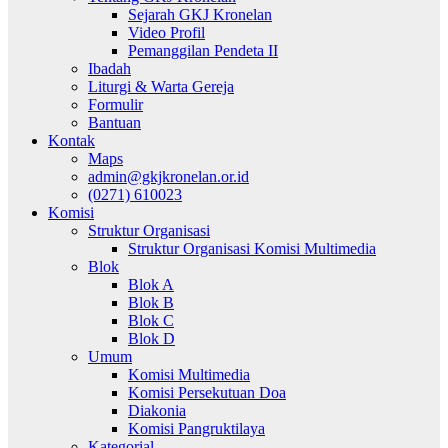
Sejarah GKJ Kronelan
Video Profil
Pemanggilan Pendeta II
Ibadah
Liturgi & Warta Gereja
Formulir
Bantuan
Kontak
Maps
admin@gkjkronelan.or.id
(0271) 610023
Komisi
Struktur Organisasi
Struktur Organisasi Komisi Multimedia
Blok
Blok A
Blok B
Blok C
Blok D
Umum
Komisi Multimedia
Komisi Persekutuan Doa
Diakonia
Komisi Pangruktilaya
Kategorial