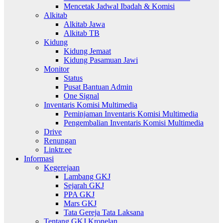
Mencetak Jadwal Ibadah & Komisi
Alkitab
Alkitab Jawa
Alkitab TB
Kidung
Kidung Jemaat
Kidung Pasamuan Jawi
Monitor
Status
Pusat Bantuan Admin
One Signal
Inventaris Komisi Multimedia
Peminjaman Inventaris Komisi Multimedia
Pengembalian Inventaris Komisi Multimedia
Drive
Renungan
Linktr.ee
Informasi
Kegerejaan
Lambang GKJ
Sejarah GKJ
PPA GKJ
Mars GKJ
Tata Gereja Tata Laksana
Tentang GKJ Kronelan