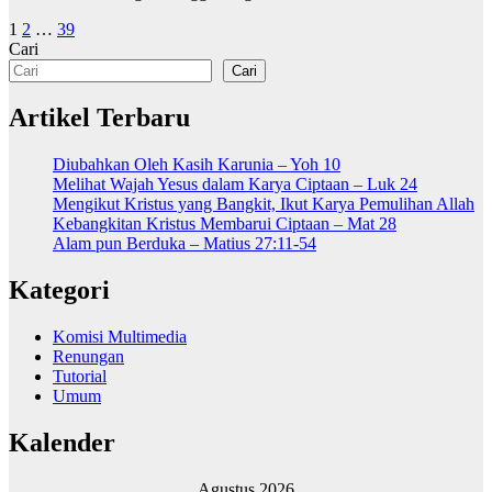
Paginasi
1
2
…
39
Cari
pos
Cari
Artikel Terbaru
Diubahkan Oleh Kasih Karunia – Yoh 10
Melihat Wajah Yesus dalam Karya Ciptaan – Luk 24
Mengikut Kristus yang Bangkit, Ikut Karya Pemulihan Allah
Kebangkitan Kristus Membarui Ciptaan – Mat 28
Alam pun Berduka – Matius 27:11-54
Kategori
Komisi Multimedia
Renungan
Tutorial
Umum
Kalender
Agustus 2026