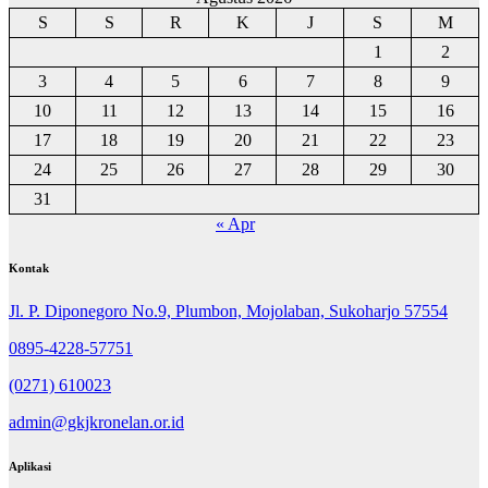
S
S
R
K
J
S
M
1
2
3
4
5
6
7
8
9
10
11
12
13
14
15
16
17
18
19
20
21
22
23
24
25
26
27
28
29
30
31
« Apr
Kontak
Jl. P. Diponegoro No.9, Plumbon, Mojolaban, Sukoharjo 57554
0895-4228-57751
(0271) 610023
admin@gkjkronelan.or.id
Aplikasi