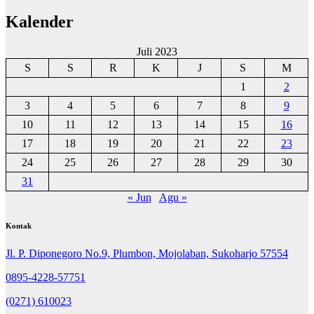
Kalender
Juli 2023
S
S
R
K
J
S
M
1
2
3
4
5
6
7
8
9
10
11
12
13
14
15
16
17
18
19
20
21
22
23
24
25
26
27
28
29
30
31
« Jun
Agu »
Kontak
Jl. P. Diponegoro No.9, Plumbon, Mojolaban, Sukoharjo 57554
0895-4228-57751
(0271) 610023