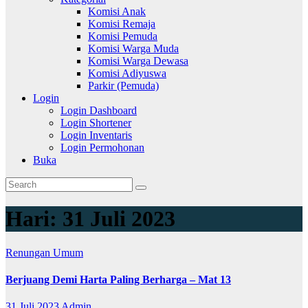
Komisi Anak
Komisi Remaja
Komisi Pemuda
Komisi Warga Muda
Komisi Warga Dewasa
Komisi Adiyuswa
Parkir (Pemuda)
Login
Login Dashboard
Login Shortener
Login Inventaris
Login Permohonan
Buka
Hari:
31 Juli 2023
Renungan
Umum
Berjuang Demi Harta Paling Berharga – Mat 13
31 Juli 2023
Admin