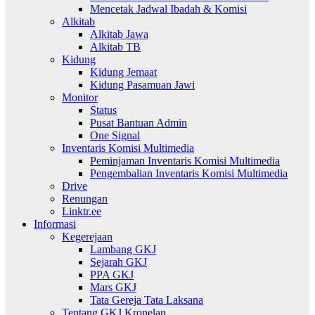
Mencetak Jadwal Ibadah & Komisi
Alkitab
Alkitab Jawa
Alkitab TB
Kidung
Kidung Jemaat
Kidung Pasamuan Jawi
Monitor
Status
Pusat Bantuan Admin
One Signal
Inventaris Komisi Multimedia
Peminjaman Inventaris Komisi Multimedia
Pengembalian Inventaris Komisi Multimedia
Drive
Renungan
Linktr.ee
Informasi
Kegerejaan
Lambang GKJ
Sejarah GKJ
PPA GKJ
Mars GKJ
Tata Gereja Tata Laksana
Tentang GKJ Kronelan