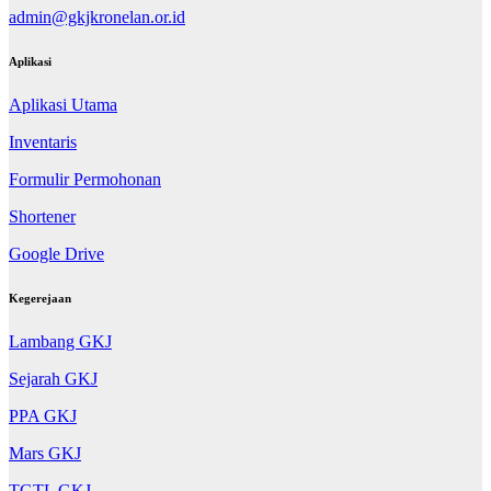
admin@gkjkronelan.or.id
Aplikasi
Aplikasi Utama
Inventaris
Formulir Permohonan
Shortener
Google Drive
Kegerejaan
Lambang GKJ
Sejarah GKJ
PPA GKJ
Mars GKJ
TGTL GKJ