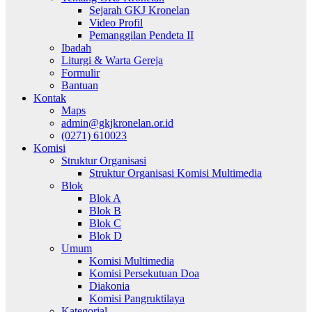
Sejarah GKJ Kronelan
Video Profil
Pemanggilan Pendeta II
Ibadah
Liturgi & Warta Gereja
Formulir
Bantuan
Kontak
Maps
admin@gkjkronelan.or.id
(0271) 610023
Komisi
Struktur Organisasi
Struktur Organisasi Komisi Multimedia
Blok
Blok A
Blok B
Blok C
Blok D
Umum
Komisi Multimedia
Komisi Persekutuan Doa
Diakonia
Komisi Pangruktilaya
Kategorial