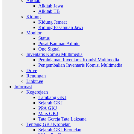
Alkitab
Alkitab Jawa
Alkitab TB
Kidung
Kidung Jemaat
Kidung Pasamuan Jawi
Monitor
Status
Pusat Bantuan Admin
One Signal
Inventaris Komisi Multimedia
Peminjaman Inventaris Komisi Multimedia
Pengembalian Inventaris Komisi Multimedia
Drive
Renungan
Linktr.ee
Informasi
Kegerejaan
Lambang GKJ
Sejarah GKJ
PPA GKJ
Mars GKJ
Tata Gereja Tata Laksana
Tentang GKJ Kronelan
Sejarah GKJ Kronelan