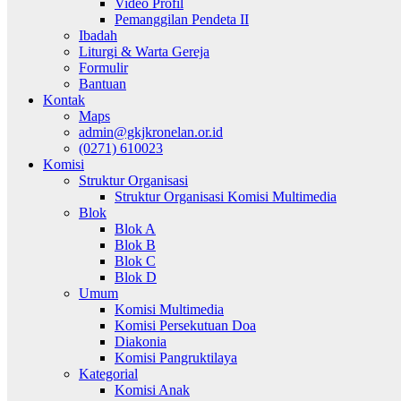
Video Profil
Pemanggilan Pendeta II
Ibadah
Liturgi & Warta Gereja
Formulir
Bantuan
Kontak
Maps
admin@gkjkronelan.or.id
(0271) 610023
Komisi
Struktur Organisasi
Struktur Organisasi Komisi Multimedia
Blok
Blok A
Blok B
Blok C
Blok D
Umum
Komisi Multimedia
Komisi Persekutuan Doa
Diakonia
Komisi Pangruktilaya
Kategorial
Komisi Anak