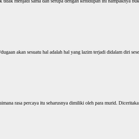
tuk tidak menjadi sama dan serupa dengan kehidupan ini nampaknya bu
dugaan akan sesuatu hal adalah hal yang lazim terjadi didalam diri ses
aimana rasa percaya itu seharusnya dimiliki oleh para murid. Diceritaka