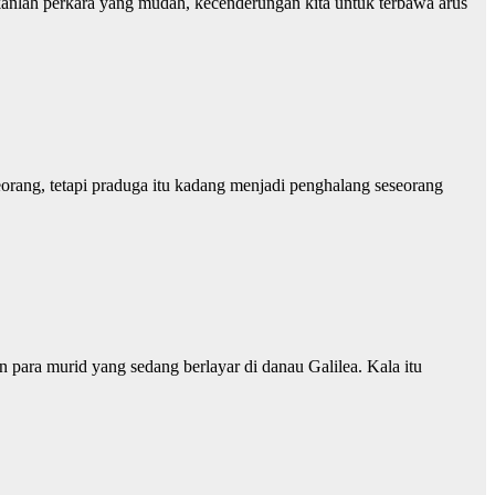
kanlah perkara yang mudah, kecenderungan kita untuk terbawa arus
eorang, tetapi praduga itu kadang menjadi penghalang seseorang
n para murid yang sedang berlayar di danau Galilea. Kala itu