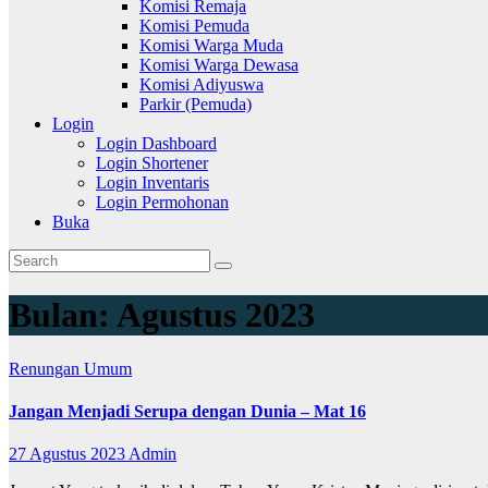
Komisi Remaja
Komisi Pemuda
Komisi Warga Muda
Komisi Warga Dewasa
Komisi Adiyuswa
Parkir (Pemuda)
Login
Login Dashboard
Login Shortener
Login Inventaris
Login Permohonan
Buka
Bulan:
Agustus 2023
Renungan
Umum
Jangan Menjadi Serupa dengan Dunia – Mat 16
27 Agustus 2023
Admin