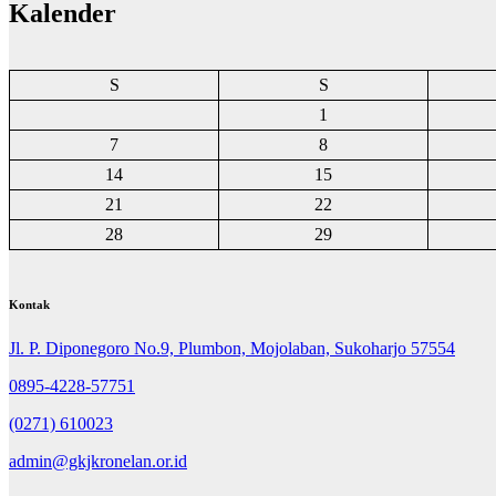
Kalender
S
S
1
7
8
14
15
21
22
28
29
Kontak
Jl. P. Diponegoro No.9, Plumbon, Mojolaban, Sukoharjo 57554
0895-4228-57751
(0271) 610023
admin@gkjkronelan.or.id