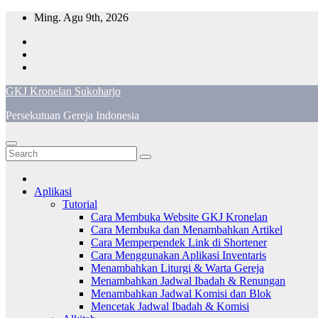
Skip
Ming. Agu 9th, 2026
to
content
GKJ Kronelan Sukoharjo
Persekutuan Gereja Indonesia
Aplikasi
Tutorial
Cara Membuka Website GKJ Kronelan
Cara Membuka dan Menambahkan Artikel
Cara Memperpendek Link di Shortener
Cara Menggunakan Aplikasi Inventaris
Menambahkan Liturgi & Warta Gereja
Menambahkan Jadwal Ibadah & Renungan
Menambahkan Jadwal Komisi dan Blok
Mencetak Jadwal Ibadah & Komisi