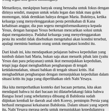
Menariknya, meskpipun banyak orang berusaha untuk fokus dengan
dirinya sendiri, maupun untuk selalu legan dan tidak mau golek
momongan, tidak demikian halnya dengan Maria. Buktinya, ketika
keluarga yang menyelenggarakan pesta pernikahan di Kana
kehabisan anggur, dia pun segera menginformasikannya kepada
Yesus, dengan harapan Yesus berkenan mencarikan solusi untuk
dapat mengatasinya. Padahal keluarga yang menyelenggarakan
pesta itu sendiri tidak disebutkan mengetahui akan kondisi tersebut,
apalagi meminta bantuan orang untuk mengatasi kondisi itu.
Dari kisah ini, kita mendapatkan pelajaran bahwa kepedulian yang
tumbuh dalam hati Maria, bukan saja akan menarik pihak lain (yaitu
Yesus dan para pelayanan) untuk ikut menunjukkan kepedulian,
tetapi juga dapat menghadirkan pengharapan di tengah
ketidakmudahan, situasi bahkan di tengah situasi kritis. Hal
menghadirkan pengharapan dengan menunjukkan kepedulian dalam
situasi kritis itu juga yang diperlihatkan oleh Nabi Yesaya.
Jika kita memperhatikan konteks dari bacaan pertama, kita akan
mendapati bahwa isi dari bacaan ini dilatarbelakangi fakta bahwa
Bangsa Israel yang sebelumnya dibuang di Babilonia sudah
diijinkan kembali ke daerah asal oleh Koresy, pemimpin Persia yang
berhasil menguasai kekaisaran Babilonia. Dalam situasi yang seperti
itu, Nabi Yesaya merasa perlu untuk menunjukkan kepeduliannya