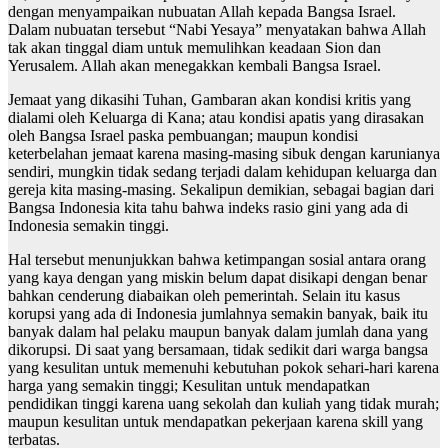
dengan menyampaikan nubuatan Allah kepada Bangsa Israel.
Dalam nubuatan tersebut “Nabi Yesaya” menyatakan bahwa Allah
tak akan tinggal diam untuk memulihkan keadaan Sion dan
Yerusalem. Allah akan menegakkan kembali Bangsa Israel.
Jemaat yang dikasihi Tuhan, Gambaran akan kondisi kritis yang
dialami oleh Keluarga di Kana; atau kondisi apatis yang dirasakan
oleh Bangsa Israel paska pembuangan; maupun kondisi
keterbelahan jemaat karena masing-masing sibuk dengan karunianya
sendiri, mungkin tidak sedang terjadi dalam kehidupan keluarga dan
gereja kita masing-masing. Sekalipun demikian, sebagai bagian dari
Bangsa Indonesia kita tahu bahwa indeks rasio gini yang ada di
Indonesia semakin tinggi.
Hal tersebut menunjukkan bahwa ketimpangan sosial antara orang
yang kaya dengan yang miskin belum dapat disikapi dengan benar
bahkan cenderung diabaikan oleh pemerintah. Selain itu kasus
korupsi yang ada di Indonesia jumlahnya semakin banyak, baik itu
banyak dalam hal pelaku maupun banyak dalam jumlah dana yang
dikorupsi. Di saat yang bersamaan, tidak sedikit dari warga bangsa
yang kesulitan untuk memenuhi kebutuhan pokok sehari-hari karena
harga yang semakin tinggi; Kesulitan untuk mendapatkan
pendidikan tinggi karena uang sekolah dan kuliah yang tidak murah;
maupun kesulitan untuk mendapatkan pekerjaan karena skill yang
terbatas.