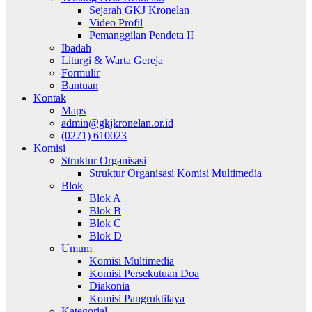
Sejarah GKJ Kronelan
Video Profil
Pemanggilan Pendeta II
Ibadah
Liturgi & Warta Gereja
Formulir
Bantuan
Kontak
Maps
admin@gkjkronelan.or.id
(0271) 610023
Komisi
Struktur Organisasi
Struktur Organisasi Komisi Multimedia
Blok
Blok A
Blok B
Blok C
Blok D
Umum
Komisi Multimedia
Komisi Persekutuan Doa
Diakonia
Komisi Pangruktilaya
Kategorial