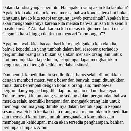
Dalam kondisi yang seperti itu: Hal apakah yang akan kita lakukan?
Apakah kita akan diam karena merasa bahwa kondisi tersebut bukan
tanggung jawab kita tetapi tanggung jawab pemerintah? Apakah kita
akan mengabaikannya karena kita merasa bahwa urusan kita sendiri
masih banyak? Ataukah karena kita merasa ingin menikmati masa
“legan” kita sehingga tidak mau mencari “momongan”?
Apapun jawab kita, bacaan hari ini mengingatkan kepada kita
bahwa kepedulian yang tumbuh dalam hati seseorang terhadap
pergumulan orang lain bukan saja akan menarik orang lain untuk
ikut menunjukkan kepedulian, tetapi juga dapat menghadirkan
pengharapan di tengah ketidakmudahan situasi.
Dan bentuk kepedulian itu sendiri tidak harus selalu ditunjukkan
dengan memberi materi yang besar dan banyak, tetapi ditunjukkan
mulai dari: berempati dengan kondisi orang lain; membawa
pergumulan yang sedang dihadapi orang lain dalam doa kepada
Tuhan; menyakinkan orang yang sedang dalam pergumulan bahwa
mereka selalu memiliki harapan; dan mengajak orang lain untuk
membagi karunia yang dimilikinya dalam bentuk apapun kepada
sesamanya. Sebab ketika setiap orang mau menunjukkan kepedulian
dan memakai karunianya untuk menguatakan komunitas dan
membangun kehidupan, maka akan tersedia pengharapan, bahkan
berlimpah-limpah. Amin.