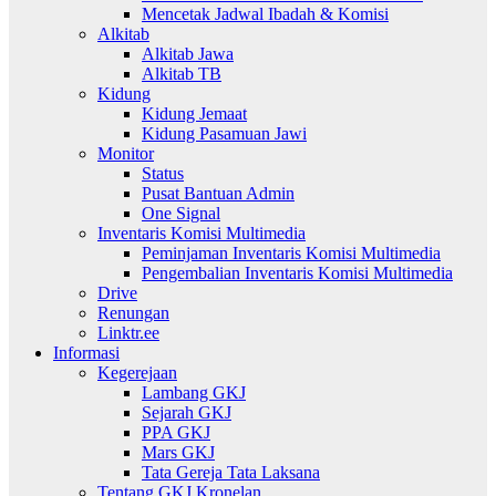
Mencetak Jadwal Ibadah & Komisi
Alkitab
Alkitab Jawa
Alkitab TB
Kidung
Kidung Jemaat
Kidung Pasamuan Jawi
Monitor
Status
Pusat Bantuan Admin
One Signal
Inventaris Komisi Multimedia
Peminjaman Inventaris Komisi Multimedia
Pengembalian Inventaris Komisi Multimedia
Drive
Renungan
Linktr.ee
Informasi
Kegerejaan
Lambang GKJ
Sejarah GKJ
PPA GKJ
Mars GKJ
Tata Gereja Tata Laksana
Tentang GKJ Kronelan