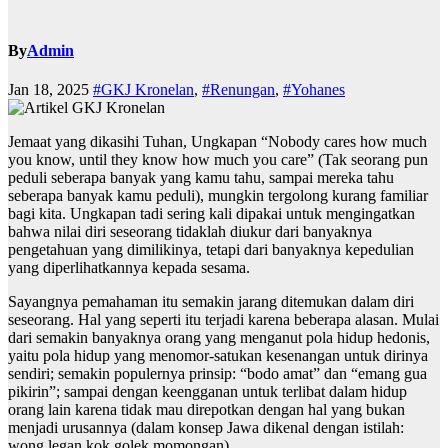
By
Admin
Jan 18, 2025
#GKJ Kronelan
,
#Renungan
,
#Yohanes
Jemaat yang dikasihi Tuhan, Ungkapan “Nobody cares how much
you know, until they know how much you care” (Tak seorang pun
peduli seberapa banyak yang kamu tahu, sampai mereka tahu
seberapa banyak kamu peduli), mungkin tergolong kurang familiar
bagi kita. Ungkapan tadi sering kali dipakai untuk mengingatkan
bahwa nilai diri seseorang tidaklah diukur dari banyaknya
pengetahuan yang dimilikinya, tetapi dari banyaknya kepedulian
yang diperlihatkannya kepada sesama.
Sayangnya pemahaman itu semakin jarang ditemukan dalam diri
seseorang. Hal yang seperti itu terjadi karena beberapa alasan. Mulai
dari semakin banyaknya orang yang menganut pola hidup hedonis,
yaitu pola hidup yang menomor-satukan kesenangan untuk dirinya
sendiri; semakin populernya prinsip: “bodo amat” dan “emang gua
pikirin”; sampai dengan keengganan untuk terlibat dalam hidup
orang lain karena tidak mau direpotkan dengan hal yang bukan
menjadi urusannya (dalam konsep Jawa dikenal dengan istilah:
wong legan kok golek momongan).