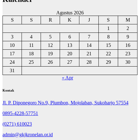
Agustus 2026
S
S
R
K
J
S
M
1
2
3
4
5
6
7
8
9
10
11
12
13
14
15
16
17
18
19
20
21
22
23
24
25
26
27
28
29
30
31
« Apr
Kontak
Jl. P. Diponegoro No.9, Plumbon, Mojolaban, Sukoharjo 57554
0895-4228-57751
(0271) 610023
admin@gkjkronelan.or.id