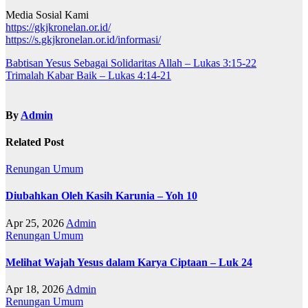
Media Sosial Kami
https://gkjkronelan.or.id/
https://s.gkjkronelan.or.id/informasi/
Navigasi
Babtisan Yesus Sebagai Solidaritas Allah – Lukas 3:15-22
Trimalah Kabar Baik – Lukas 4:14-21
pos
By
Admin
Related Post
Renungan
Umum
Diubahkan Oleh Kasih Karunia – Yoh 10
Apr 25, 2026
Admin
Renungan
Umum
Melihat Wajah Yesus dalam Karya Ciptaan – Luk 24
Apr 18, 2026
Admin
Renungan
Umum