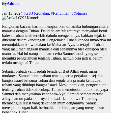
By
Admin
Jan 13, 2024
#GKJ Kronelan
,
#Renungan
,
#Yohanes
Rangkaian bacaan hari ini mengisahkan dinamika hubungan antara
manusia dengan Tuhan. Daud dalam Mazmurnya menyadari betul
bahwa Tuhan telah terlebih dahulu mengenalnya, bahkan sejak ia
dibentuk dalam kandungan. Pengenalan Tuhan kepada umat-Nya ini
menunjukkan bahwa dalam ke-Maha-an-Nya, Ia tetaplah Tuhan
yang mau menjangkau manusia dan sebaliknya bisa direspon oleh
manusia. Hal ini nampak dalam cerita Samuel muda yang sekalipun
memiliki pengetahuan tentang Tuhan, namun bisa jadi ia belum
terlalu mengenal Tuhan.
Sebagai pribadi yang sudah berada di Bait Allah sejak masa
mudanya, Samuel tentu paham tentang cerita perjalanan sejarah
bangsa Israel bersama Tuhan dan segala tata pranata kehidupan
rohani yang dihidupi bangsa Israel. Meski demikian, pengetahuan
tentang Tuhan tidaklah cukup. Tuhan memutuskan untuk menyapa
Samuel dan menyatakan kehendak-Nya. Samuel sempat merasa
asing, namun pada akhirnya ia disadarkan bahwa Tuhan ingin
membangun relasi yang dekat dan intim dengannya. Samuel
merespon dengan baik berbuahkan kehidupan yang menyatakan
kehendak Tuhan.