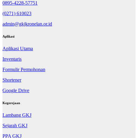
0895-4228-57751
(0271) 610023
admin@gkjkronelan.or.id
Aplikasi
Aplikasi Utama
Inventaris
Formulir Permohonan
Shortener
Google Drive
Kegerejaan
Lambang GKJ
Sejarah GKJ
PPA GKJ