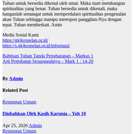
Tuhan untuk bersedia dikenal oleh umat. Maka mari membangun
spiritualitas yang benar. Tuhan bersedia untuk dikenali, maka
bangunlah semangat untuk memperdalam spiritualitas pengenalan
akan Tuhan sehingga mampu merespon panggilan-Nya dengan
tepat. Tuhan memberkati. Amin
Media Sosial Kami
https://gkjkronelan.or.id/
https://s.gkjkronelan.or.id/informasi/
Navigasi
Babtisan Tuhan Tanda Pengharapan – Markus 1
Arti Pertobatan Sesungguhnya – Mark 1 : 14-20
pos
By
Admin
Related Post
Renungan
Umum
Diubahkan Oleh Kasih Karunia – Yoh 10
Apr 25, 2026
Admin
Renungan
Umum