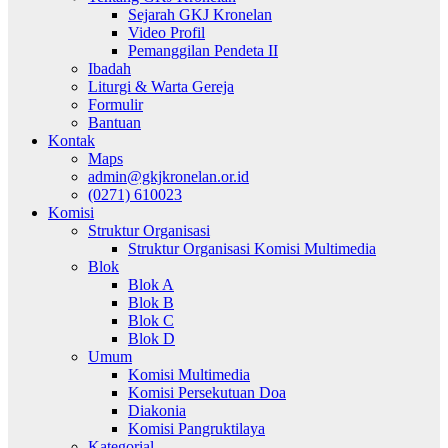
Sejarah GKJ Kronelan
Video Profil
Pemanggilan Pendeta II
Ibadah
Liturgi & Warta Gereja
Formulir
Bantuan
Kontak
Maps
admin@gkjkronelan.or.id
(0271) 610023
Komisi
Struktur Organisasi
Struktur Organisasi Komisi Multimedia
Blok
Blok A
Blok B
Blok C
Blok D
Umum
Komisi Multimedia
Komisi Persekutuan Doa
Diakonia
Komisi Pangruktilaya
Kategorial