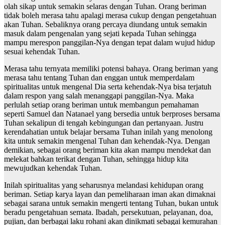
olah sikap untuk semakin selaras dengan Tuhan. Orang beriman
tidak boleh merasa tahu apalagi merasa cukup dengan pengetahuan
akan Tuhan. Sebaliknya orang percaya diundang untuk semakin
masuk dalam pengenalan yang sejati kepada Tuhan sehingga
mampu merespon panggilan-Nya dengan tepat dalam wujud hidup
sesuai kehendak Tuhan.
Merasa tahu ternyata memiliki potensi bahaya. Orang beriman yang
merasa tahu tentang Tuhan dan enggan untuk memperdalam
spiritualitas untuk mengenal Dia serta kehendak-Nya bisa terjatuh
dalam respon yang salah menanggapi panggilan-Nya. Maka
perlulah setiap orang beriman untuk membangun pemahaman
seperti Samuel dan Natanael yang bersedia untuk berproses bersama
Tuhan sekalipun di tengah kebingungan dan pertanyaan. Justru
kerendahatian untuk belajar bersama Tuhan inilah yang menolong
kita untuk semakin mengenal Tuhan dan kehendak-Nya. Dengan
demikian, sebagai orang beriman kita akan mampu mendekat dan
melekat bahkan terikat dengan Tuhan, sehingga hidup kita
mewujudkan kehendak Tuhan.
Inilah spiritualitas yang seharusnya melandasi kehidupan orang
beriman. Setiap karya layan dan pemeliharaan iman akan dimaknai
sebagai sarana untuk semakin mengerti tentang Tuhan, bukan untuk
beradu pengetahuan semata. Ibadah, persekutuan, pelayanan, doa,
pujian, dan berbagai laku rohani akan dinikmati sebagai kemurahan