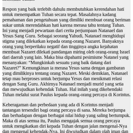
Respon yang baik terlebih dahulu membutuhkan kerendahan hati
untuk menempatkan Tuhan secara tepat. Masalahnya kadang
pemahaman dan pengetahuan yang dimiliki membuat orang beriman
sukar untuk merendahkan hati karena merasa tahu tentang Tuhan.
Ini yang menjadi pewartaan dari cerita perjumpaan Natanael dan
Yesus Sang Guru. Sebagai seorang Yahudi, Natanael menghidupi
stigma yang dilekatkan kepada orang-orang Nazaret. Banyaknya
orang yang berperilaku negatif dan tingginya angka kejahatan
membuat Nazaret dilekati pandangan miring oleh orang-orang Israel
dari daerah yang lain. Maka bisa dipahami pesimisme Natanel yang
menanyakan: “Mungkinkah sesuatu yang baik datang dari
Nazaret?” Kemungkinan ia merasa Yesus sama dengan gambaran
yang dimilikinya tentang orang Nazaret. Meski demikian, Natanael
tetap mau berproses untuk berjumpa Yesus dan menikmati relasi
dengan Sang Guru. Akhirnya Natanael menjadi murid yang setia
dan mewujudkan kehendak Tuhan. Hal inilah yang dikehendaki
Tuhan melalui surat Paulus kepada orang-orang percaya di Korintus.
Keberagaman dan perbedaan yang ada di Korintus menjadi
tantangan tersendiri bagi orang percaya di sana. Mereka berjumpa
dan berhadapan dengan berbagai nilai hidup yang saling bertumpuk.
Maka di atas semua itu, Paulus mengajak semua orang percaya
untuk mengikatkan diri kepada Tuhan dengan jalan mengenal-Nya
dan mengenal kehendak-Nya. Ini diwujudkan dalam olah iman dan