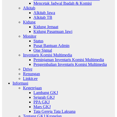
Mencetak Jadwal Ibadah & Komisi
Alkitab
Alkitab Jawa
Alkitab TB
Kidung
Kidung Jemaat
Kidung Pasamuan Jawi
Monitor
Status
Pusat Bantuan Admin
One Signal
Inventaris Komisi Multimedia
Peminjaman Inventaris Komisi Multimedia
Pengembalian Inventaris Komisi Multimedia
Drive
Renungan
Linktr.ee
Informasi
Kegerejaan
Lambang GKJ
Sejarah GKJ
PPA GKJ
Mars GKJ
Tata Gereja Tata Laksana
Tentang GKJ Kronelan