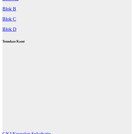
Blok B
Blok C
Blok D
Temukan Kami
GKJ Kronelan Sukoharjo