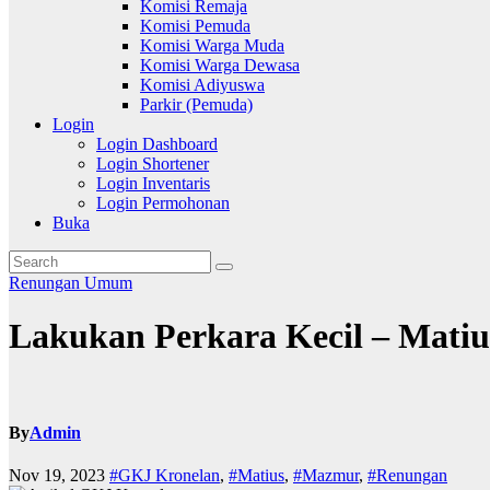
Komisi Remaja
Komisi Pemuda
Komisi Warga Muda
Komisi Warga Dewasa
Komisi Adiyuswa
Parkir (Pemuda)
Login
Login Dashboard
Login Shortener
Login Inventaris
Login Permohonan
Buka
Renungan
Umum
Lakukan Perkara Kecil – Matius
By
Admin
Nov 19, 2023
#GKJ Kronelan
,
#Matius
,
#Mazmur
,
#Renungan