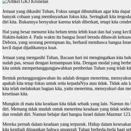
Jemaat yang dikasihi Tuhan, Fokus sangat dibutuhkan agar kita dapat
banyak cobaan yang membuyarkan fokus kita. Seringkali kita tergoda
diri kita. Bukannya bersyukur karena telah diberkati, tetapi kita cen
Hal yang besar menurut kita belum tentu lebih kuat dan hal yang kec
Hakim-hakim 4. Pada waktu itu bangsa Israel berada dibawah kekuas
Debora, yang seorang perempuan itu, berhasil membawa bangsa Israel
kecil dapat dijadikannya kuat.
Jemaat yang mengasihi Tuhan, Bacaan hari ini mengingatkan kita ba
sudah pas, sesuai dengan kemampuan kita. Dengan modal yang berbeda
kita untuk mempertanggungjawabkan pemberian Tuhan yang telah kita 
Bentuk pertanggungjawaban itu adalah dengan menerima, mensyukuri,
apakah kita tetap fokus untuk setia kepadaNya atau tidak. Tidak ada
kita telah melakukan bagian kita, yaitu menerima, mensyukuri dan men
kesetiaan kita.
Mungkin di mata kita keadaan kita tidak sebaik yang lain. Namun itu 
diri. Memang tidak mudah untuk menerima keadaan yang tidak seideal 
dan rendah diri. Namun belajar dari bangsa Israel dalam Mazmur 123
Mereka pernah dalam keadaan yang terpuruk. Hidup dalam kesesakan,
kita kembali diingatkan bahwa anugerah Tuhan berbeda-beda bagi se