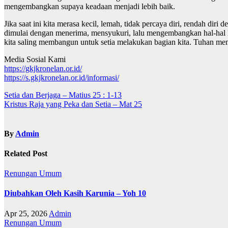
mengembangkan supaya keadaan menjadi lebih baik.
Jika saat ini kita merasa kecil, lemah, tidak percaya diri, rendah dir
dimulai dengan menerima, mensyukuri, lalu mengembangkan hal-hal kec
kita saling membangun untuk setia melakukan bagian kita. Tuhan me
Media Sosial Kami
https://gkjkronelan.or.id/
https://s.gkjkronelan.or.id/informasi/
Navigasi
Setia dan Berjaga – Matius 25 : 1-13
Kristus Raja yang Peka dan Setia – Mat 25
pos
By
Admin
Related Post
Renungan
Umum
Diubahkan Oleh Kasih Karunia – Yoh 10
Apr 25, 2026
Admin
Renungan
Umum