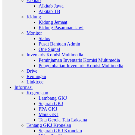
Alkitab
Alkitab Jawa
Alkitab TB
Kidung
Kidung Jemaat
Kidung Pasamuan Jawi
Monitor
Status
Pusat Bantuan Admin
One Signal
Inventaris Komisi Multimedia
Peminjaman Inventaris Komisi Multimedia
Pengembalian Inventaris Komisi Multimedia
Drive
Renungan
Linktr.ee
Informasi
Kegerejaan
Lambang GKJ
Sejarah GKJ
PPA GKJ
Mars GKJ
Tata Gereja Tata Laksana
Tentang GKJ Kronelan
Sejarah GKJ Kronelan