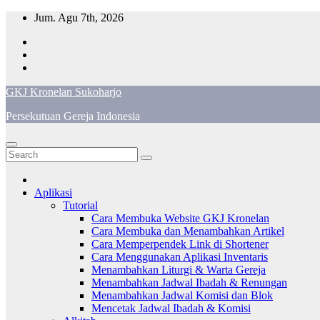
Skip
Jum. Agu 7th, 2026
to
content
GKJ Kronelan Sukoharjo
Persekutuan Gereja Indonesia
Aplikasi
Tutorial
Cara Membuka Website GKJ Kronelan
Cara Membuka dan Menambahkan Artikel
Cara Memperpendek Link di Shortener
Cara Menggunakan Aplikasi Inventaris
Menambahkan Liturgi & Warta Gereja
Menambahkan Jadwal Ibadah & Renungan
Menambahkan Jadwal Komisi dan Blok
Mencetak Jadwal Ibadah & Komisi