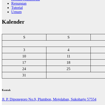
Renungan
Tutorial
Umum
Kalender
S
S
3
4
10
11
17
18
24
25
31
Kontak
Jl. P. Diponegoro No.9, Plumbon, Mojolaban, Sukoharjo 57554