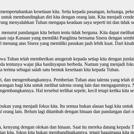
 mempertahankan kesetiaan kita. Setia kepada pasangan, keluarga, peke
 untuk membandingkan diri kita dengan orang lain. Kita menjadi cend
derung menyalahkan Tuhan mengapa keadaan saya seperti ini dan tidak se
il menurut pandangan kita belum tentu tidak berguna. Kita dapat meliha
aan raja Kanaan yang memiliki Panglima bernama Sisera dengan sembil
 menang atas Sisera yang memiliki pasukan jauh lebih kuat. Dari kisa
hwa Tuhan telah memberikan anugerah kepada setiap kita dengan juml
 tentunya wajar jika hasilnyapun berbeda. Namun yang menjadi fokus 
terima sebagai salah satu bentuk kesetiaan kita kepada Tuhan.
 dan mengembangkannya. Pemberian Tuhan atau talenta yang telah dip
 larangan bagi kita untuk melihat talenta orang lain dan mengaguminya.
gembangkannya. Hal tersebut terlihat sepele, kecil tetapi ketika kita
bukan yang menjadi fokus kita. Itu semua bukan alasan bagi kita untuk 
orang lain. Belum lagi ditambah dengan hinaan dan pandangan dari ora
.
 kenyang dengan olokan dan hinaan. Saat itu mereka datang kepada T
tiap kita. fokus kita bukan membandingkannya, tetapi bagaimana kita