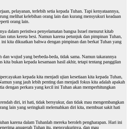
rjaan, pelayanan, terlebih setia kepada Tuhan. Tapi kenyataannya,
erung melihat kelebihan orang lain dan kurang mensyukuri keadaan
perti orang lain.
tnya dalam peristiwa penyelamatan bangsa Israel menurut kitab
an ratus kereta besi. Namun karena petunjuk dan pimpinan Tuhan,
h ini kita dikuatkan bahwa dengan pimpinan dan berkat Tuhan yang
ah dan wujud yang berbeda-beda, tidak sama. Namun takarannya
kita bukan kepada kesamaan hasil akhir, tetapi tentang panggilan
ercayakan kepada kita menjadi ujian kesetiaan kita kepada Tuhan,
 Namun yang jauh lebih penting dan menjadi fokus kita adalah apakah
 setia dengan perkara yang kecil ini Tuhan akan memperhitungkan
rendah diri, iri hati, tidak bersyukur, dan tidak mau mengembangkan
ng lain yang seringkali melemahkan diri kita, membuat sakit hati
uhan karena dalam Tuhanlah mereka beroleh pengharapan. Hari ini
 menerima anugerah Tuhan itu, mensyukurinya, dan mau