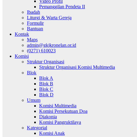
Video Profil
Pemanggilan Pendeta II
Ibadah
Liturgi & Warta Gereja
Formulir
Bantuan
Kontak
Maps
admin@gkjkronelan.or.id
(0271) 610023
Komisi
Struktur Organisasi
Struktur Organisasi Komisi Multimedia
Blok
Blok A
Blok B
Blok C
Blok D
Umum
Komisi Multimedia
Komisi Persekutuan Doa
Diakonia
Komisi Pangruktilaya
Kategorial
Komisi Anak