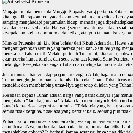
Minggu ini kita memasuki Minggu Prapaska yang pertama. Kita sem
kita juga diharapkan menyadari akan kerapuhan dan ketidak berdaya
samping menghadapi pergumulan hidup, manusia juga diperhadapkan da
saja dan semua serba ada. Hal yang semestinya diingat adalah saat ma
kesepakatan, keluar dari norma dan etika, ataupun tatanan, baik yang t
Minggu Prapaska ini, kita bisa belajar dari Kisah Adam dan Hawa ya
menganugerahkan semua yang mereka perlukan. Satu hal yang menjad
mereka pasti akan mati. Melalui perintah Tuhan ini, kita sadar, bahw
agar mereka hanya tunduk dan setia serta taat kepada Sang Pencipta, 
melanggar kesepakatan dengan Tuhan dan melupakan norma dan etik
Jika manusia abai terhadap perjanjian dengan Allah, bagaimana den
Tuhan menginginkan manusia kembali kepada Tuhan. Tuhan terus membe
mendidik dan membimbing umat-Nya agar tetap di jalan yang Tuhan 
Kesetiaan kepada Tuhan adalah harga yang harus dibayar agar manu
mengatakan “Jadi bagaimana? Adakah kita mempunyai kelebihan dari p
bawah kuasa dosa, seperti ada tertulis: “Tidak ada yang benar, seor
semua tidak berguna, tidak ada yang berbuat baik, seorang pun tidak”
Pribadi yang mampu setia sampai akhir, walaupun penderitaan harus 
akan firman-Nya, tunduk dan taat pada aturan, norma dan etika Ilahi
mengalahkan cobaan? Ia berhasil karena sesungguhnya yang dikerjakan