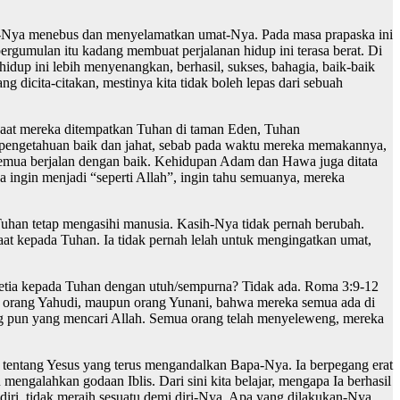
a-Nya menebus dan menyelamatkan umat-Nya. Pada masa prapaska ini
gumulan itu kadang membuat perjalanan hidup ini terasa berat. Di
dup ini lebih menyenangkan, berhasil, sukses, bahagia, baik-baik
 dicita-citakan, mestinya kita tidak boleh lepas dari sebuah
 Saat mereka ditempatkan Tuhan di taman Eden, Tuhan
 pengetahuan baik dan jahat, sebab pada waktu mereka memakannya,
ar semua berjalan dengan baik. Kehidupan Adam dan Hawa juga ditata
a ingin menjadi “seperti Allah”, ingin tahu semuanya, mereka
Tuhan tetap mengasihi manusia. Kasih-Nya tidak pernah berubah.
at kepada Tuhan. Ia tidak pernah lelah untuk mengingatkan umat,
etia kepada Tuhan dengan utuh/sempurna? Tidak ada. Roma 3:9-12
aik orang Yahudi, maupun orang Yunani, bahwa mereka semua ada di
rang pun yang mencari Allah. Semua orang telah menyeleweng, mereka
n tentang Yesus yang terus mengandalkan Bapa-Nya. Ia berpegang erat
engalahkan godaan Iblis. Dari sini kita belajar, mengapa Ia berhasil
ndiri, tidak meraih sesuatu demi diri-Nya. Apa yang dilakukan-Nya