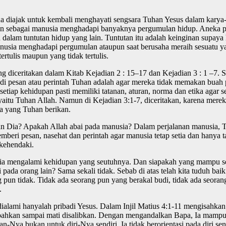
ua diajak untuk kembali menghayati sengsara Tuhan Yesus dalam kary
an sebagai manusia menghadapi banyaknya pergumulan hidup. Aneka per
lam tuntutan hidup yang lain. Tuntutan itu adalah keinginan supaya hi
nusia menghadapi pergumulan ataupun saat berusaha meraih sesuatu yang
ertulis maupun yang tidak tertulis.
ng diceritakan dalam Kitab Kejadian 2 : 15–17 dan Kejadian 3 : 1 –7.
i pesan atau perintah Tuhan adalah agar mereka tidak memakan buah
a setiap kehidupan pasti memiliki tatanan, aturan, norma dan etika ag
yaitu Tuhan Allah. Namun di Kejadian 3:1-7, diceritakan, karena merek
a yang Tuhan berikan.
gan Dia? Apakah Allah abai pada manusia? Dalam perjalanan manusia, 
ri pesan, nasehat dan perintah agar manusia tetap setia dan hanya ta
kehendaki.
sia mengalami kehidupan yang seutuhnya. Dan siapakah yang mampu s
ada orang lain? Sama sekali tidak. Sebab di atas telah kita tuduh b
ang pun tidak. Tidak ada seorang pun yang berakal budi, tidak ada seo
.
dialami hanyalah pribadi Yesus. Dalam Injil Matius 4:1-11 mengisahka
 bahkan sampai mati disalibkan. Dengan mengandalkan Bapa, Ia mampu m
-Nya bukan untuk diri-Nya sendiri. Ia tidak berorientasi pada diri se