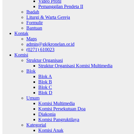
Video Profil
Pemanggilan Pendeta II
Ibadah
Liturgi & Warta Gereja
Formulir
Bantuan
Kontak
Maps
admin@gkjkronelan.or.id
(0271) 610023
Komisi
Struktur Organisasi
Struktur Organisasi Komisi Multimedia
Blok
Blok A
Blok B
Blok C
Blok D
Umum
Komisi Multimedia
Komisi Persekutuan Doa
Diakonia
Komisi Pangruktilaya
Kategorial
Komisi Anak