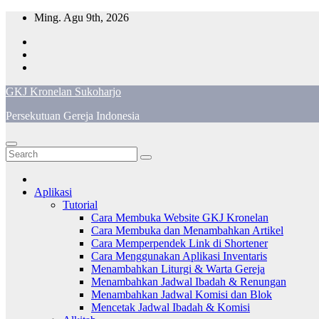
Skip
Ming. Agu 9th, 2026
to
content
GKJ Kronelan Sukoharjo
Persekutuan Gereja Indonesia
Aplikasi
Tutorial
Cara Membuka Website GKJ Kronelan
Cara Membuka dan Menambahkan Artikel
Cara Memperpendek Link di Shortener
Cara Menggunakan Aplikasi Inventaris
Menambahkan Liturgi & Warta Gereja
Menambahkan Jadwal Ibadah & Renungan
Menambahkan Jadwal Komisi dan Blok
Mencetak Jadwal Ibadah & Komisi