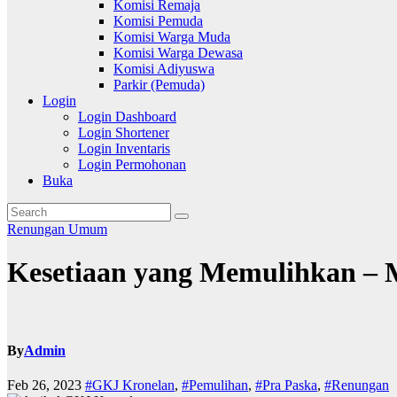
Komisi Remaja
Komisi Pemuda
Komisi Warga Muda
Komisi Warga Dewasa
Komisi Adiyuswa
Parkir (Pemuda)
Login
Login Dashboard
Login Shortener
Login Inventaris
Login Permohonan
Buka
Renungan
Umum
Kesetiaan yang Memulihkan – Ma
By
Admin
Feb 26, 2023
#GKJ Kronelan
,
#Pemulihan
,
#Pra Paska
,
#Renungan