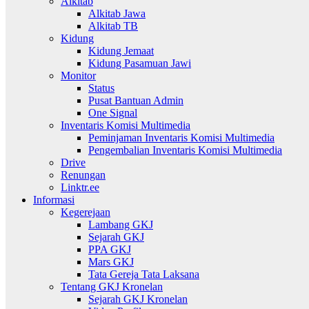
Alkitab
Alkitab Jawa
Alkitab TB
Kidung
Kidung Jemaat
Kidung Pasamuan Jawi
Monitor
Status
Pusat Bantuan Admin
One Signal
Inventaris Komisi Multimedia
Peminjaman Inventaris Komisi Multimedia
Pengembalian Inventaris Komisi Multimedia
Drive
Renungan
Linktr.ee
Informasi
Kegerejaan
Lambang GKJ
Sejarah GKJ
PPA GKJ
Mars GKJ
Tata Gereja Tata Laksana
Tentang GKJ Kronelan
Sejarah GKJ Kronelan