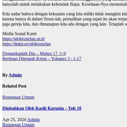
hanyalah untuk melakukan kehendak Bapa. Kesetiaan-Nya memenuhi
Kita sadar bahwa dengan kekuatan yang kita miliki tidak mungkin k
karena hanya di dalam Yesus-lah, pemulihan yang sejati itu akan terja
juga gereja kita, dan dimanapun kita ada dengan yang lain. Tetaplah 
Media Sosial Kami
https://gkjkronelan.or.id
https://linktr.ee/gkjkronelan
Navigasi
Dengarkanlah Dia – Matius 17 :1-9
Beriman Ditengah Krisis – Yohanes 3 : 1-17
pos
By
Admin
Related Post
Renungan
Umum
Diubahkan Oleh Kasih Karunia – Yoh 10
Apr 25, 2026
Admin
Renungan
Umum