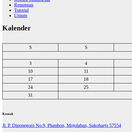
Renungan
Tutorial
Umum
Kalender
S
S
3
4
10
11
17
18
24
25
31
Kontak
Jl. P. Diponegoro No.9, Plumbon, Mojolaban, Sukoharjo 57554