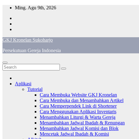
Skip
Ming. Agu 9th, 2026
to
content
GKJ Kronelan Sukoharjo
Persekutuan Gereja Indonesia
Aplikasi
Tutorial
Cara Membuka Website GKJ Kronelan
Cara Membuka dan Menambahkan Artikel
Cara Memperpendek Link di Shortener
Cara Menggunakan Aplikasi Inventaris
Menambahkan Liturgi & Warta Gereja
Menambahkan Jadwal Ibadah & Renungan
Menambahkan Jadwal Komisi dan Blok
Mencetak Jadwal Ibadah & Komisi