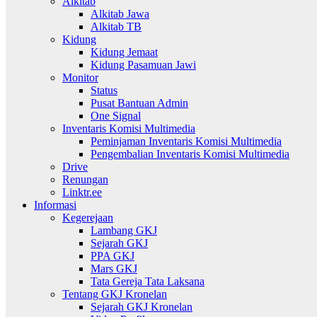
Alkitab
Alkitab Jawa
Alkitab TB
Kidung
Kidung Jemaat
Kidung Pasamuan Jawi
Monitor
Status
Pusat Bantuan Admin
One Signal
Inventaris Komisi Multimedia
Peminjaman Inventaris Komisi Multimedia
Pengembalian Inventaris Komisi Multimedia
Drive
Renungan
Linktr.ee
Informasi
Kegerejaan
Lambang GKJ
Sejarah GKJ
PPA GKJ
Mars GKJ
Tata Gereja Tata Laksana
Tentang GKJ Kronelan
Sejarah GKJ Kronelan