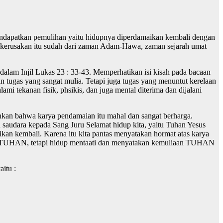
mendapatkan pemulihan yaitu hidupnya diperdamaikan kembali dengan
erusakan itu sudah dari zaman Adam-Hawa, zaman sejarah umat
alam Injil Lukas 23 : 33-43. Memperhatikan isi kisah pada bacaan
n tugas yang sangat mulia. Tetapi juga tugas yang menuntut kerelaan
i tekanan fisik, phsikis, dan juga mental diterima dan dijalani
nkan bahwa karya pendamaian itu mahal dan sangat berharga.
 saudara kepada Sang Juru Selamat hidup kita, yaitu Tuhan Yesus
n kembali. Karena itu kita pantas menyatakan hormat atas karya
teru TUHAN, tetapi hidup mentaati dan menyatakan kemuliaan TUHAN
aitu :