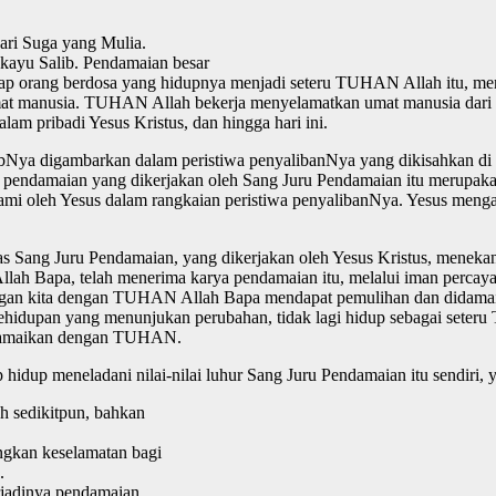
dari Suga yang Mulia.
kayu Salib. Pendamaian besar
setiap orang berdosa yang hidupnya menjadi seteru TUHAN Allah itu, 
 manusia. TUHAN Allah bekerja menyelamatkan umat manusia dari k
lam pribadi Yesus Kristus, dan hingga hari ini.
bNya digambarkan dalam peristiwa penyalibanNya yang dikisahkan di d
rya pendamaian yang dikerjakan oleh Sang Juru Pendamaian itu merupaka
i oleh Yesus dalam rangkaian peristiwa penyalibanNya. Yesus mengalam
s Sang Juru Pendamaian, yang dikerjakan oleh Yesus Kristus, meneka
lah Bapa, telah menerima karya pendamaian itu, melalui iman percaya
ngan kita dengan TUHAN Allah Bapa mendapat pemulihan dan didamaika
 Kehidupan yang menunjukan perubahan, tidak lagi hidup sebagai se
perdamaikan dengan TUHAN.
hidup meneladani nilai-nilai luhur Sang Juru Pendamaian itu sendiri, y
ah sedikitpun, bahkan
ngkan keselamatan bagi
.
jadinya pendamaian