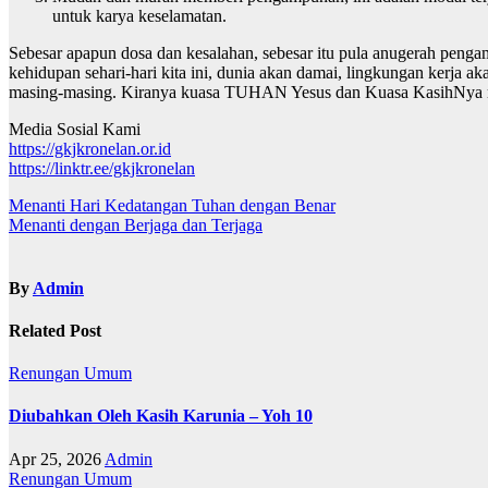
untuk karya keselamatan.
Sebesar apapun dosa dan kesalahan, sebesar itu pula anugerah pengamp
kehidupan sehari-hari kita ini, dunia akan damai, lingkungan kerja ak
masing-masing. Kiranya kuasa TUHAN Yesus dan Kuasa KasihNya me
Media Sosial Kami
https://gkjkronelan.or.id
https://linktr.ee/gkjkronelan
Navigasi
Menanti Hari Kedatangan Tuhan dengan Benar
Menanti dengan Berjaga dan Terjaga
pos
By
Admin
Related Post
Renungan
Umum
Diubahkan Oleh Kasih Karunia – Yoh 10
Apr 25, 2026
Admin
Renungan
Umum