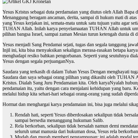
Yesus Kristus sebagai duta perdamaian yang diutus oleh Allah Bapa 
Menanggung beragam ancaman, derita, sampai di hukum mati di atas 
yang Yesus kerjakan ini, semata-mata untuk satu tujuan yaitu agar 
TUHAN Allah. Inilah karya penyelamaatan TUHAN Allah untuk umat
pilihan bangsa Israel, sampai zaman Mesias turun ketengah dunia di da
Yesus menjadi Sang Pendamai sejati, tugas dan segala tanggung jawa
Injil ini, kita bisa menyaksikan sekaligus merasa-rasakan betapa ka
menghadapi resiko bahkan pengorbanan. Seperti yang seutuhnya dialam
Yesus dengan segala perjuanganNya.
Saudara yang terkasih di dalam Tuhan Yesus Dengan menghayati tuga
Saudara dan saya sebagai orang pilihan yang dikasihi oleh TUHAN Al
Kristus. Dialah Sang Juru Pendamaian kita. Oleh karyaNyalah hubu
pendamaian itu, yaitu dengan cara menjalani kehidupan yang baru.
melalui hidup kita sehari-hari sebagai orang-orang yang sudah di
Hormat dan menghargai karya pendamaian ini, bisa juga melalui sikap 
Rendah hati, seperti Yesus diberdosakan sekalipun tidak bersal
sampai bersedia menanggung hukuman Salib.
Rela berkorban, sekalipun tidak bersalah namun demi mendata
seluruh umat manusia dari hukuman dosa, Yesus rela berkorban
Mudah dan murah memberi pengampunan; ini adalah modal ter