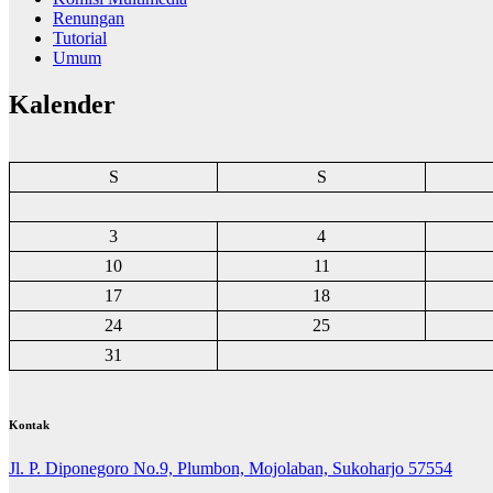
Renungan
Tutorial
Umum
Kalender
S
S
3
4
10
11
17
18
24
25
31
Kontak
Jl. P. Diponegoro No.9, Plumbon, Mojolaban, Sukoharjo 57554