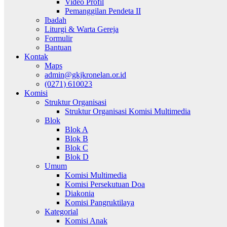
Video Profil
Pemanggilan Pendeta II
Ibadah
Liturgi & Warta Gereja
Formulir
Bantuan
Kontak
Maps
admin@gkjkronelan.or.id
(0271) 610023
Komisi
Struktur Organisasi
Struktur Organisasi Komisi Multimedia
Blok
Blok A
Blok B
Blok C
Blok D
Umum
Komisi Multimedia
Komisi Persekutuan Doa
Diakonia
Komisi Pangruktilaya
Kategorial
Komisi Anak