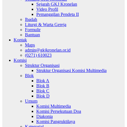
Sejarah GKJ Kronelan
Video Profil
Pemanggilan Pendeta II
Ibadah
Liturgi & Warta Gereja
Formulir
Bantuan
Kontak
Maps
admin@gkjkronelan.or.id
(0271) 610023
Komisi
Struktur Organisasi
Struktur Organisasi Komisi Multimedia
Blok
Blok A
Blok B
Blok C
Blok D
Umum
Komisi Multimedia
Komisi Persekutuan Doa
Diakonia
Komisi Pangruktilaya
Kategorial