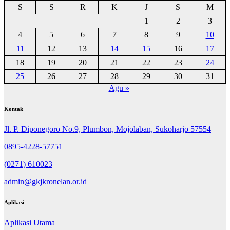
S
S
R
K
J
S
M
1
2
3
4
5
6
7
8
9
10
11
12
13
14
15
16
17
18
19
20
21
22
23
24
25
26
27
28
29
30
31
Agu »
Kontak
Jl. P. Diponegoro No.9, Plumbon, Mojolaban, Sukoharjo 57554
0895-4228-57751
(0271) 610023
admin@gkjkronelan.or.id
Aplikasi
Aplikasi Utama