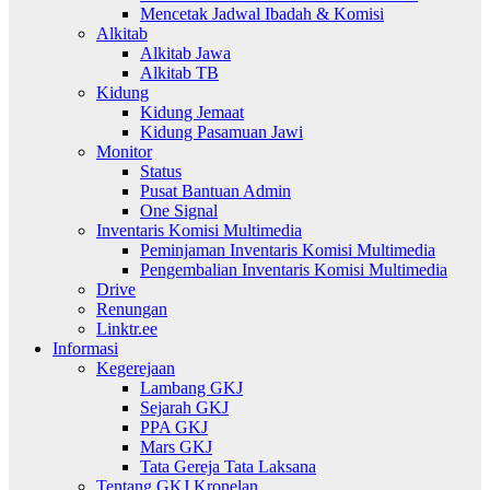
Mencetak Jadwal Ibadah & Komisi
Alkitab
Alkitab Jawa
Alkitab TB
Kidung
Kidung Jemaat
Kidung Pasamuan Jawi
Monitor
Status
Pusat Bantuan Admin
One Signal
Inventaris Komisi Multimedia
Peminjaman Inventaris Komisi Multimedia
Pengembalian Inventaris Komisi Multimedia
Drive
Renungan
Linktr.ee
Informasi
Kegerejaan
Lambang GKJ
Sejarah GKJ
PPA GKJ
Mars GKJ
Tata Gereja Tata Laksana
Tentang GKJ Kronelan