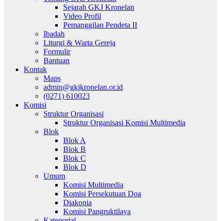
Sejarah GKJ Kronelan
Video Profil
Pemanggilan Pendeta II
Ibadah
Liturgi & Warta Gereja
Formulir
Bantuan
Kontak
Maps
admin@gkjkronelan.or.id
(0271) 610023
Komisi
Struktur Organisasi
Struktur Organisasi Komisi Multimedia
Blok
Blok A
Blok B
Blok C
Blok D
Umum
Komisi Multimedia
Komisi Persekutuan Doa
Diakonia
Komisi Pangruktilaya
Kategorial