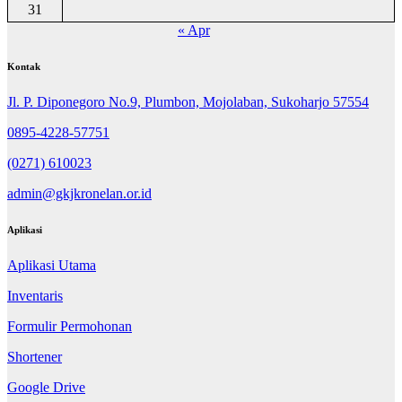
31
« Apr
Kontak
Jl. P. Diponegoro No.9, Plumbon, Mojolaban, Sukoharjo 57554
0895-4228-57751
(0271) 610023
admin@gkjkronelan.or.id
Aplikasi
Aplikasi Utama
Inventaris
Formulir Permohonan
Shortener
Google Drive