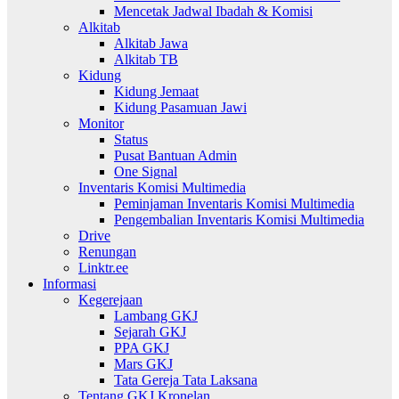
Mencetak Jadwal Ibadah & Komisi
Alkitab
Alkitab Jawa
Alkitab TB
Kidung
Kidung Jemaat
Kidung Pasamuan Jawi
Monitor
Status
Pusat Bantuan Admin
One Signal
Inventaris Komisi Multimedia
Peminjaman Inventaris Komisi Multimedia
Pengembalian Inventaris Komisi Multimedia
Drive
Renungan
Linktr.ee
Informasi
Kegerejaan
Lambang GKJ
Sejarah GKJ
PPA GKJ
Mars GKJ
Tata Gereja Tata Laksana
Tentang GKJ Kronelan