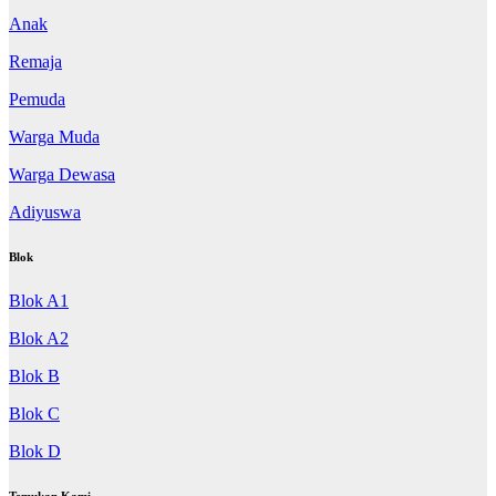
Anak
Remaja
Pemuda
Warga Muda
Warga Dewasa
Adiyuswa
Blok
Blok A1
Blok A2
Blok B
Blok C
Blok D
Temukan Kami