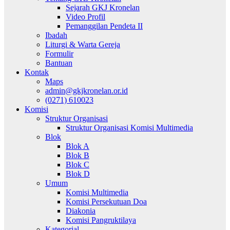
Sejarah GKJ Kronelan
Video Profil
Pemanggilan Pendeta II
Ibadah
Liturgi & Warta Gereja
Formulir
Bantuan
Kontak
Maps
admin@gkjkronelan.or.id
(0271) 610023
Komisi
Struktur Organisasi
Struktur Organisasi Komisi Multimedia
Blok
Blok A
Blok B
Blok C
Blok D
Umum
Komisi Multimedia
Komisi Persekutuan Doa
Diakonia
Komisi Pangruktilaya
Kategorial