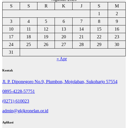
S
S
R
K
J
S
M
1
2
3
4
5
6
7
8
9
10
11
12
13
14
15
16
17
18
19
20
21
22
23
24
25
26
27
28
29
30
31
« Apr
Kontak
Jl. P. Diponegoro No.9, Plumbon, Mojolaban, Sukoharjo 57554
0895-4228-57751
(0271) 610023
admin@gkjkronelan.or.id
Aplikasi