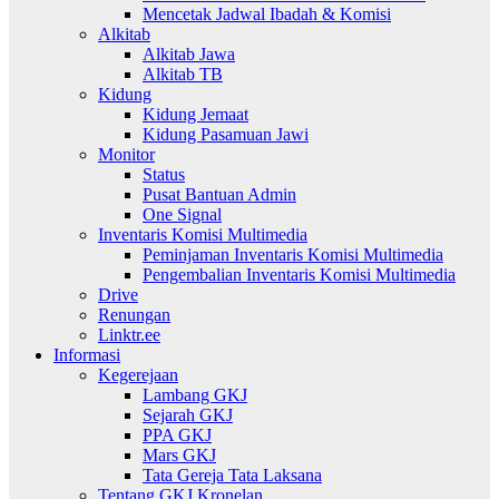
Mencetak Jadwal Ibadah & Komisi
Alkitab
Alkitab Jawa
Alkitab TB
Kidung
Kidung Jemaat
Kidung Pasamuan Jawi
Monitor
Status
Pusat Bantuan Admin
One Signal
Inventaris Komisi Multimedia
Peminjaman Inventaris Komisi Multimedia
Pengembalian Inventaris Komisi Multimedia
Drive
Renungan
Linktr.ee
Informasi
Kegerejaan
Lambang GKJ
Sejarah GKJ
PPA GKJ
Mars GKJ
Tata Gereja Tata Laksana
Tentang GKJ Kronelan