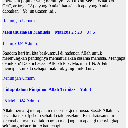
ungkapan populer yang berbunyi: “What You See Is What You
Get”, artinya: “Apa yang Anda lihat adalah apa yang Anda
dapatkan”. Ya, ungkapan ini…
Renungan
Umum
Memanusiakan Manusia – Markus 2 : 23 – 3 : 6
1 Juni 2024
Admin
Saudara hari ini kita berkumpul di hadapan Allah untuk
merenungkan pentingnya memanusiakan sesama manusia. Mengapa
demikian? Dalam bacaan Alkitab kita, Mazmur 139, Allah
menciptakan kita sebagai makhluk yang unik dan…
Renungan
Umum
Hidup dalam Pimpinan Allah Trinitas – Yoh 3
25 Mei 2024
Admin
Allah memang merupakan misteri bagi manusia. Sosok Allah tak
bisa kita deskripsikan sebab Ia tak terselami. Keterbatasan dan
kelemahan manusia tak mampu menjangkau apalagi menyingkap
selubung misteri itu. Akan tetapi…