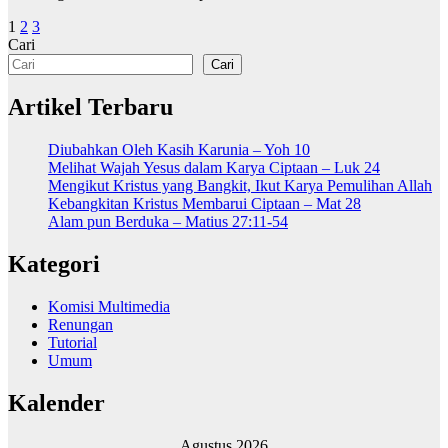
Paginasi
1
2
3
Cari
pos
Cari
Artikel Terbaru
Diubahkan Oleh Kasih Karunia – Yoh 10
Melihat Wajah Yesus dalam Karya Ciptaan – Luk 24
Mengikut Kristus yang Bangkit, Ikut Karya Pemulihan Allah
Kebangkitan Kristus Membarui Ciptaan – Mat 28
Alam pun Berduka – Matius 27:11-54
Kategori
Komisi Multimedia
Renungan
Tutorial
Umum
Kalender
Agustus 2026